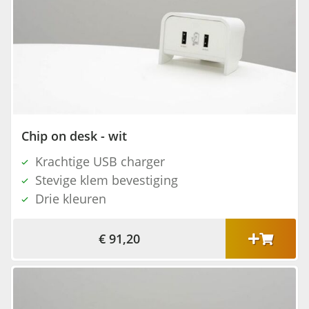
Chip on desk - wit
Krachtige USB charger
Stevige klem bevestiging
Drie kleuren
€ 91,20