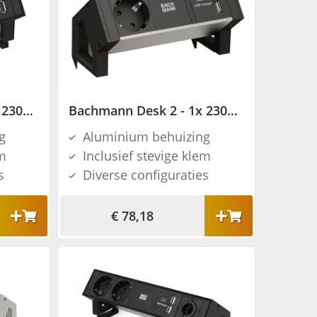
Bachmann Desk 2 - 1x 230V + 2x USB charger - RAL9005
Bachmann Desk 2 - 1x 230V + 2x USB charger - Aluminium
g
Aluminium behuizing
em
Inclusief stevige klem
s
Diverse configuraties
€ 78,18