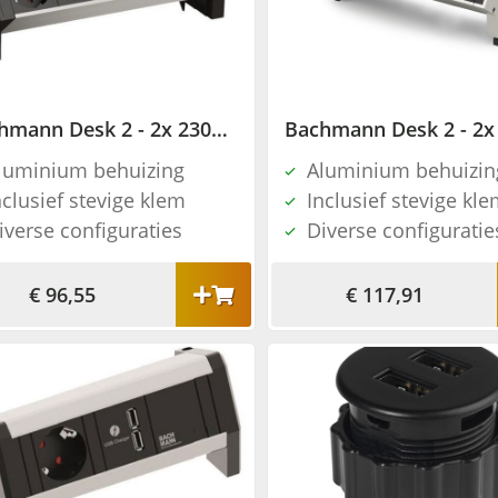
Bachmann Desk 2 - 2x 230V + 2x USB charger + 1x blind - Aluminium
luminium behuizing
Aluminium behuizin
nclusief stevige klem
Inclusief stevige kl
iverse configuraties
Diverse configuratie
€ 96,55
€ 117,91