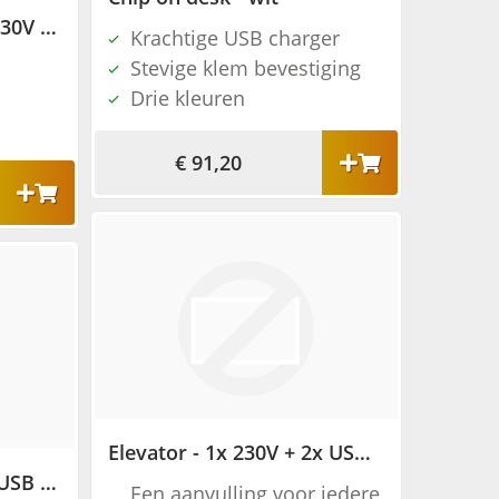
Bachmann Casia - 4x 230V + USB charger + schakelaar
Krachtige USB charger
Stevige klem bevestiging
Drie kleuren
€ 91,20
Elevator - 1x 230V + 2x USB charger - RVS
Pop-up - 2x 230V + 2x USB charger - zilvergrijs
Een aanvulling voor iedere