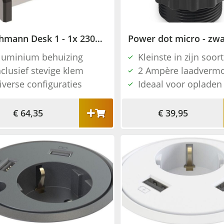
Bachmann Desk 1 - 1x 230V + 2x USB charger
Power dot micro - zwa
luminium behuizing
Kleinste in zijn soort
nclusief stevige klem
2 Ampère laadverm
iverse configuraties
Ideaal voor opladen
€ 64,35
€ 39,95