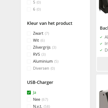
5
0
6
0
Kleur van het product
Zwart
7
A
Wit
6
I
Zilvergrijs
3
D
RVS
3
Aluminium
5
Diversen
0
USB-Charger
Ja
Nee
67
N.v.t.
58