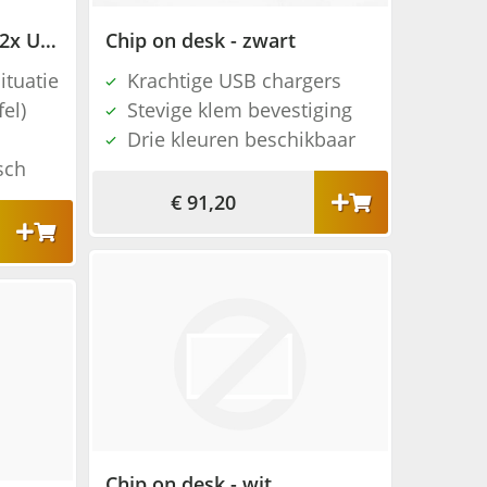
Power dot - 1x 230V + 2x USB charger - wit
Chip on desk - zwart
ituatie
Krachtige USB chargers
fel)
Stevige klem bevestiging
Drie kleuren beschikbaar
sch
€ 91,20
Chip on desk - wit