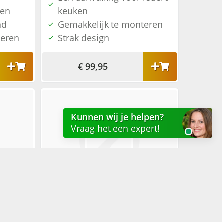
den
keuken
ad
Gemakkelijk te monteren
teren
Strak design
€ 99,95
Kunnen wij je helpen?
Vraag het een expert!
Vul het onderstaande formulier in!
Pop-up - 1x 230V + 2x USB charger - zilvergrijs
Twist - 1x 230 + 2x USB charger - RVS
den
Een aanvulling voor iedere