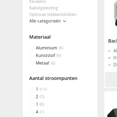
Keukens
Kabelgeleiding
Opbouw stekkerblokken
Alle categorieën
Materiaal
Aluminium
9
A
Kunststof
9
I
Metaal
6
D
Aantal stroompunten
1
11
2
7
3
0
4
1