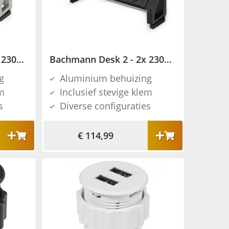
Bachmann Desk 2 - 2x 230V + 2x USB charger + 1x blind - RAL9010
Bachmann Desk 2 - 2x 230V + 2x USB charger + 1x blind - RAL9005
g
Aluminium behuizing
em
Inclusief stevige klem
s
Diverse configuraties
€ 114,99