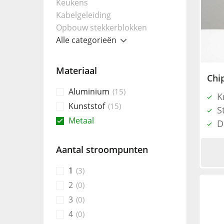
Keukens
Kabelgeleiding
Opbouw stekkerblokken
Alle categorieën
Materiaal
Chi
Aluminium
15
K
Kunststof
15
S
Metaal
D
Aantal stroompunten
1
3
2
0
3
0
4
0