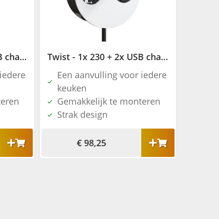
Twist - 1x 230 + 2x USB charger - Zwart mat
Twist - 1x 230 + 2x USB charger - Wit mat
 iedere
Een aanvulling voor iedere
keuken
teren
Gemakkelijk te monteren
Strak design
€ 98,25