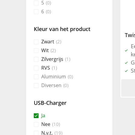
5
0
6
0
Kleur van het product
Zwart
2
E
Wit
2
k
Zilvergrijs
1
G
RVS
1
S
Aluminium
0
Diversen
0
USB-Charger
Ja
Nee
10
N.v.t.
19