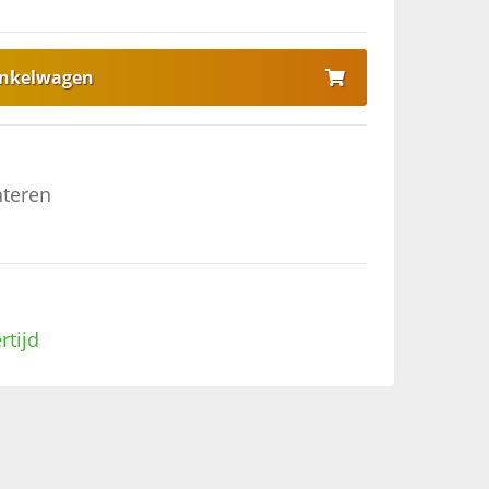
inkelwagen
nteren
rtijd