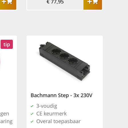
€ 77,95
tip
Bachmann Step - 3x 230V
3-voudig
igen
CE keurmerk
paring
Overal toepasbaar