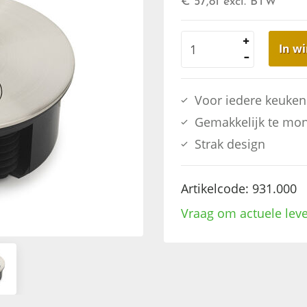
€ 57,81
excl. BTW
In w
Voor iedere keuken
Gemakkelijk te mo
Strak design
Artikelcode:
931.000
Vraag om actuele leve