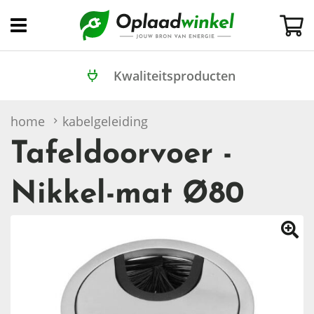
Open
menu
Kwaliteitsproducten
home
kabelgeleiding
Tafeldoorvoer -
tafeldoorvoer - nikkel-mat ø80
Nikkel-mat Ø80